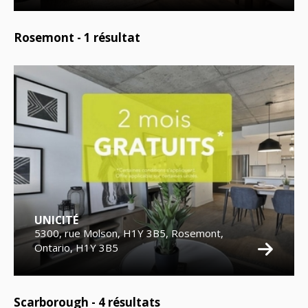
Rosemont -
1
résultat
UNICITÉ
5300, rue Molson, H1Y 3B5, Rosemont,
Ontario, H1Y 3B5
Scarborough -
4
résultats