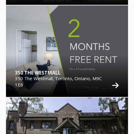
350 THE WESTMALL
350 The Westmall, Toronto, Ontario, M9C
1E6