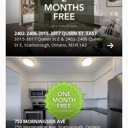
2402-2406-3015-3017 QUEEN ST. EAST
3015-3017 Queen St E & 2402-2406 Queen
St E, Scarborough, Ontario, M1N 1A2
750 MORNINGSIDE AVE
750 Morningside Ave, Scarborough, Ontario,