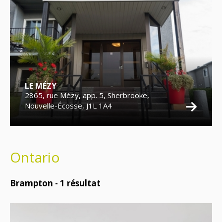
LE MÉZY
2865, rue Mézy, app. 5, Sherbrooke,
Nouvelle-Écosse, J1L 1A4
Ontario
Brampton -
1
résultat