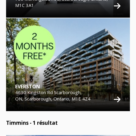
M1C 3A1
EVERSTON
4630 Kingston Rd Scarborough,
ON, Scarborough, Ontario, M1E 4Z4
Timmins -
1
résultat