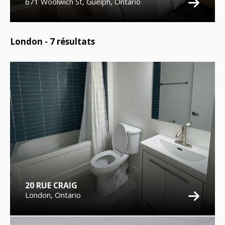
671 Woolwich St, Guelph, Ontario
London -
7
résultats
20 RUE CRAIG
London, Ontario