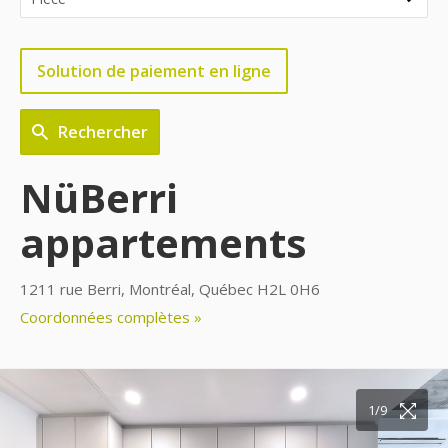
Solution de paiement en ligne
Rechercher
NüBerri
appartements
1211 rue Berri, Montréal, Québec H2L 0H6
Coordonnées complètes »
1/9
2/9
3/9
4/9
5/9
6/9
7/9
8/9
9/9