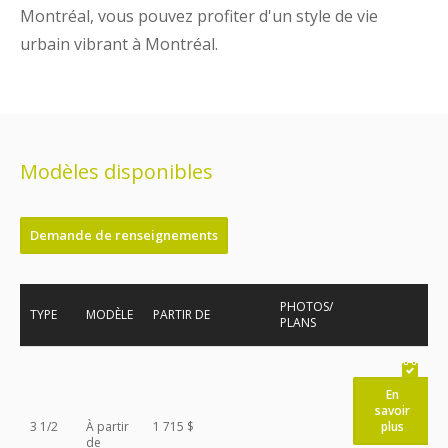
Montréal, vous pouvez profiter d'un style de vie
urbain vibrant à Montréal.
Modèles disponibles
Demande de renseignements
PHOTOS/
TYPE
MODÈLE
PARTIR DE
PLANS
En
savoir
3 1/2
À partir
1 715 $
plus
de