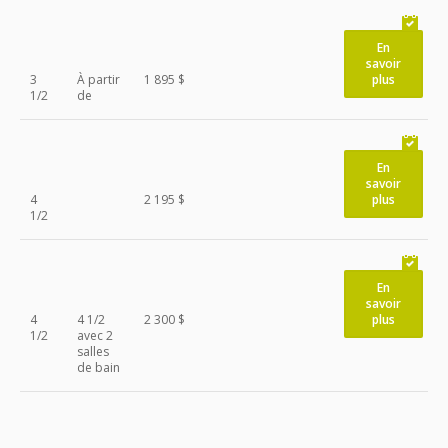
En
savoir
3
À partir
1 895 $
plus
1/2
de
En
savoir
4
2 195 $
plus
1/2
En
savoir
4
4 1/2
2 300 $
plus
1/2
avec 2
salles
de bain