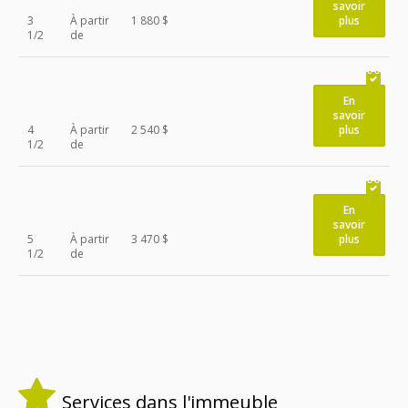
savoir
3
À partir
1 880 $
plus
1/2
de
En
savoir
4
À partir
2 540 $
plus
1/2
de
En
savoir
5
À partir
3 470 $
plus
1/2
de
Services dans l'immeuble