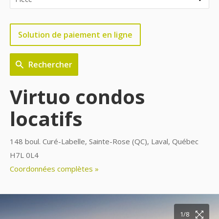
Solution de paiement en ligne
Rechercher
Virtuo condos
locatifs
148 boul. Curé-Labelle, Sainte-Rose (QC), Laval, Québec
H7L 0L4
Coordonnées complètes »
1/8
2/8
3/8
4/8
5/8
6/8
7/8
8/8