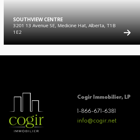
SOUTHVIEW CENTRE
3201 13 Avenue SE, Medicine Hat, Alberta, T1B
1E2
Cogir Immobilier, LP
1-866-671-6381
info@cogir.net