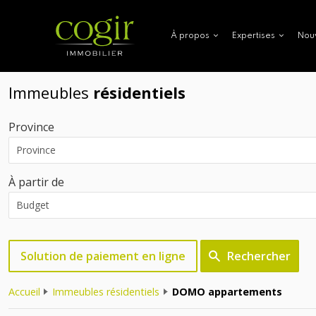
Nou
À propos
Expertises
Immeubles
résidentiels
Province
À partir de
Solution de paiement en ligne
Rechercher
Accueil
Immeubles résidentiels
DOMO appartements