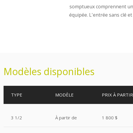
somptueux comprennent une pi
équipée. L'entrée sans clé e
Modèles disponibles
TYPE
MODÈLE
PRIX À
PARTIR
3 1/2
À partir de
1 800 $