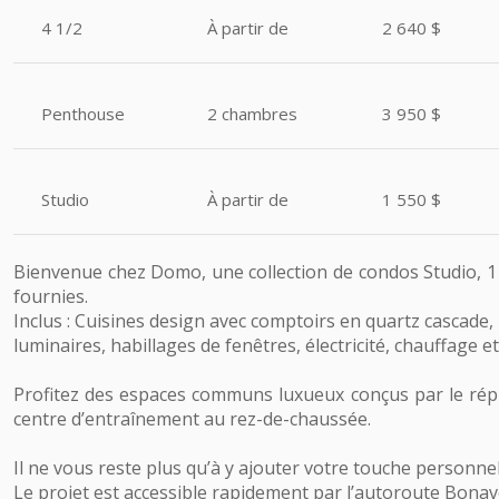
4 1/2
À partir de
2 640 $
Penthouse
2 chambres
3 950 $
Studio
À partir de
1 550 $
Bienvenue chez Domo, une collection de condos Studio, 1
fournies.
Inclus : Cuisines design avec comptoirs en quartz cascade,
luminaires, habillages de fenêtres, électricité, chauffage et 
Profitez des espaces communs luxueux conçus par le réput
centre d’entraînement au rez-de-chaussée.
Il ne vous reste plus qu’à y ajouter votre touche personne
Le projet est accessible rapidement par l’autoroute Bonav