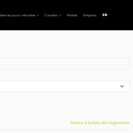
EN
dences pour retraités
Condos
Hôtels
Emplois
Retour à la liste des logements