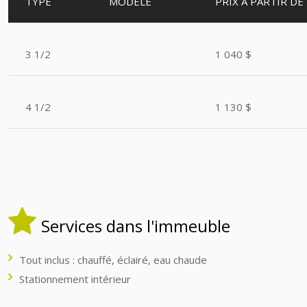
TYPE
MODÈLE
PRIX À
PARTIR DE
3 1/2
1 040 $
4 1/2
1 130 $
Services dans l'immeuble
Tout inclus : chauffé, éclairé, eau chaude
Stationnement intérieur