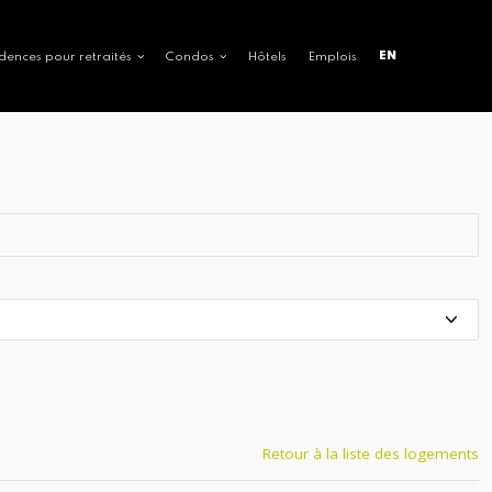
EN
dences pour retraités
Condos
Hôtels
Emplois
Retour à la liste des logements