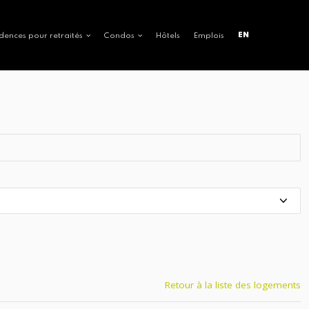
EN
dences pour retraités
Condos
Hôtels
Emplois
Retour à la liste des logements