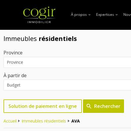
Nou
À propos
Expertises
Immeubles
résidentiels
Province
À partir de
Solution de paiement en ligne
Rechercher
Accueil
Immeubles résidentiels
AVA