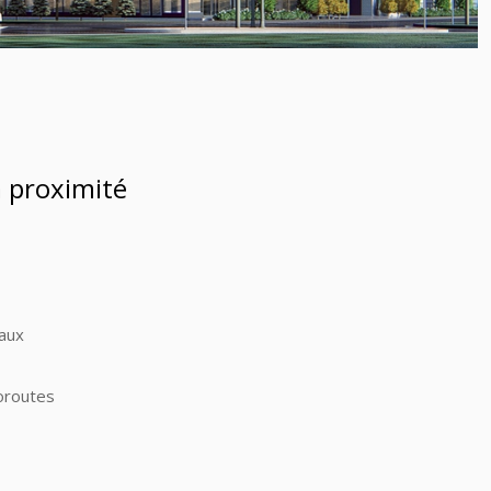
à proximité
aux
oroutes