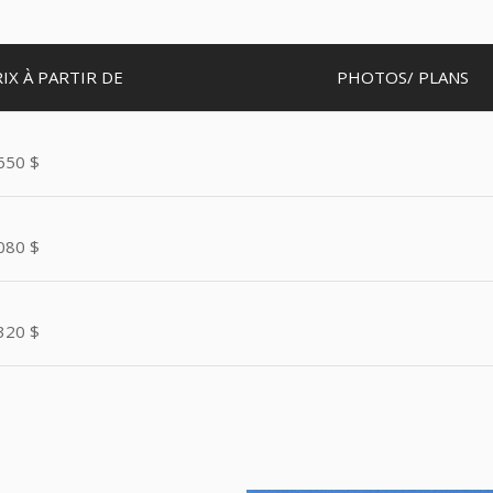
IX À
PARTIR DE
PHOTOS/ PLANS
650 $
080 $
320 $