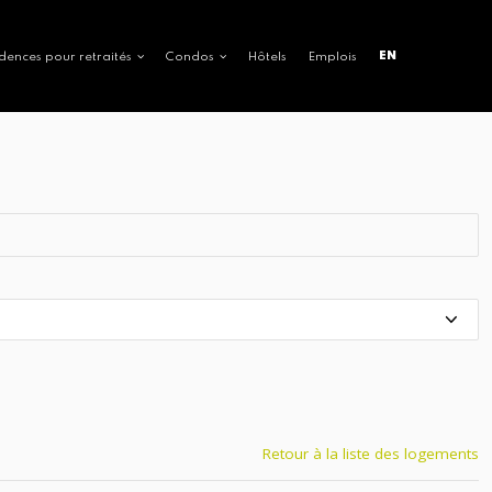
EN
dences pour retraités
Condos
Hôtels
Emplois
Retour à la liste des logements