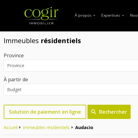
Nou
À propos
Expertises
Immeubles
résidentiels
Province
À partir de
Solution de paiement en ligne
Rechercher
Accueil
Immeubles résidentiels
Audacio