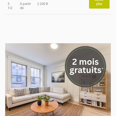
5
À partir
2 200 $
plus
1/2
de