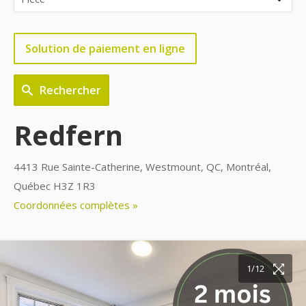
Solution de paiement en ligne
Rechercher
Redfern
4413 Rue Sainte-Catherine, Westmount, QC, Montréal,
Québec H3Z 1R3
Coordonnées complètes »
10/12
11/12
12/12
1/12
2/12
3/12
4/12
5/12
6/12
7/12
8/12
9/12