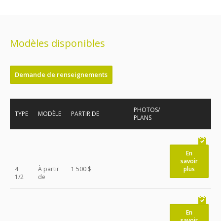
Modèles disponibles
Demande de renseignements
PHOTOS/
TYPE
MODÈLE
PARTIR DE
PLANS
En
savoir
4
À partir
1 500 $
plus
1/2
de
En
savoir