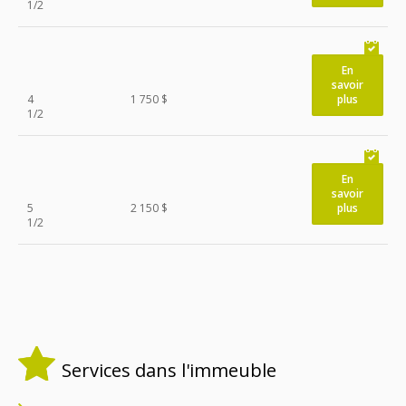
1/2
En
savoir
4
1 750 $
plus
1/2
En
savoir
5
2 150 $
plus
1/2
Services dans l'immeuble