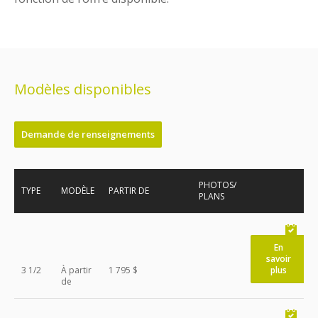
Modèles disponibles
Demande de renseignements
PHOTOS/
TYPE
MODÈLE
PARTIR DE
PLANS
En
savoir
3 1/2
À partir
1 795 $
plus
de