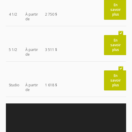
En
savoir
4 1/2
À partir
2 750 $
plus
de
En
savoir
5 1/2
À partir
3 511 $
plus
de
En
savoir
Studio
À partir
1 618 $
plus
de