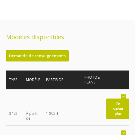
Modèles disponibles
Demande de renseignements
PHOTOS/
TYPE
MODÈLE
PARTIR DE
PLANS
En
savoir
3 1/2
À partir
1 805 $
plus
de