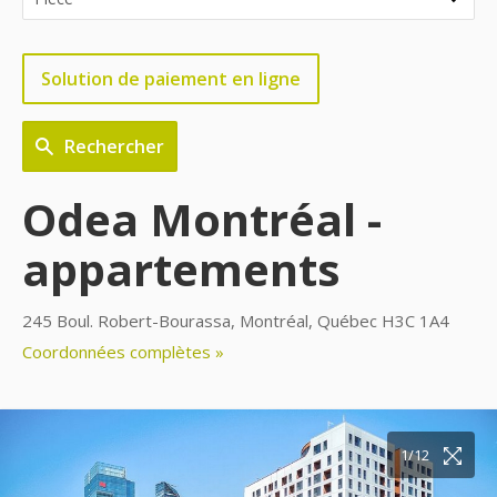
Solution de paiement en ligne
Rechercher
Odea Montréal -
appartements
245 Boul. Robert-Bourassa, Montréal, Québec H3C 1A4
Coordonnées complètes »
10/12
11/12
12/12
1/12
2/12
3/12
4/12
5/12
6/12
7/12
8/12
9/12