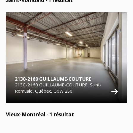
Saint-Romuald -
1
résultat
2130-2160 GUILLAUME-COUTURE
2130-2160 GUILLAUME-COUTURE, Saint-
Romuald, Québec, G6W 2S6
Vieux-Montréal -
1
résultat