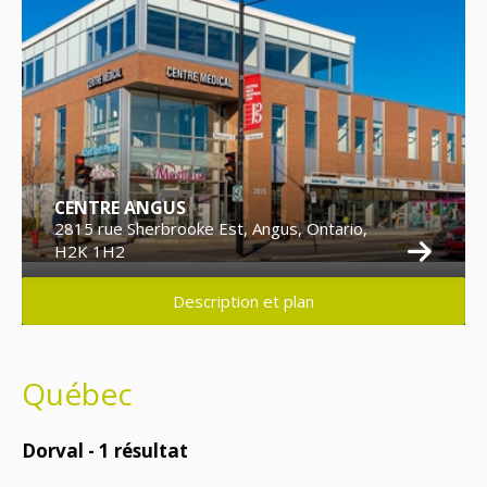
CENTRE ANGUS
2815 rue Sherbrooke Est, Angus, Ontario,
H2K 1H2
Description et plan
Québec
Dorval -
1
résultat