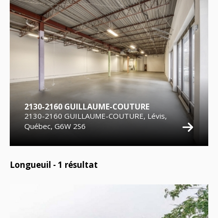
2130-2160 GUILLAUME-COUTURE
2130-2160 GUILLAUME-COUTURE, Lévis,
Québec, G6W 2S6
Longueuil -
1
résultat