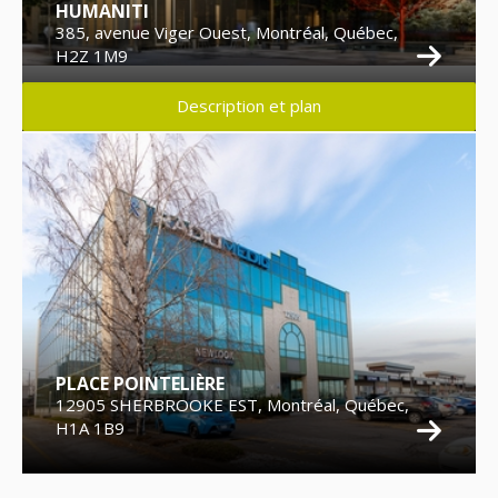
HUMANITI
385, avenue Viger Ouest, Montréal, Québec,
H2Z 1M9
Description et plan
PLACE POINTELIÈRE
12905 SHERBROOKE EST, Montréal, Québec,
H1A 1B9