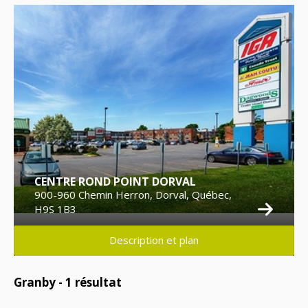
CENTRE ROND POINT DORVAL
900-960 Chemin Herron, Dorval, Québec,
H9S 1B3
Description et plan
Granby -
1
résultat