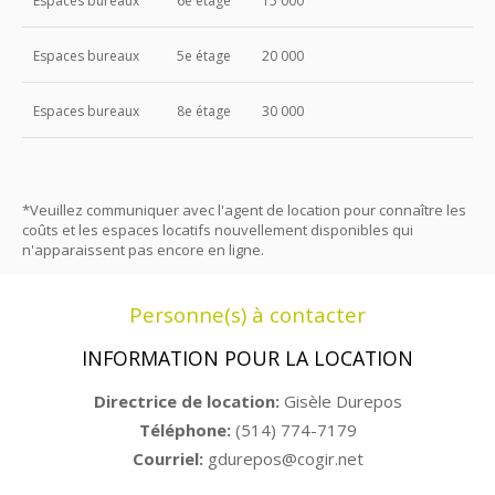
Espaces bureaux
6e étage
15 000
Espaces bureaux
5e étage
20 000
Espaces bureaux
8e étage
30 000
*Veuillez communiquer avec l'agent de location pour connaître les
coûts et les espaces locatifs nouvellement disponibles qui
n'apparaissent pas encore en ligne.
Personne(s) à contacter
INFORMATION POUR LA LOCATION
Directrice de location:
Gisèle Durepos
Téléphone:
(514) 774-7179
Courriel:
gdurepos@cogir.net