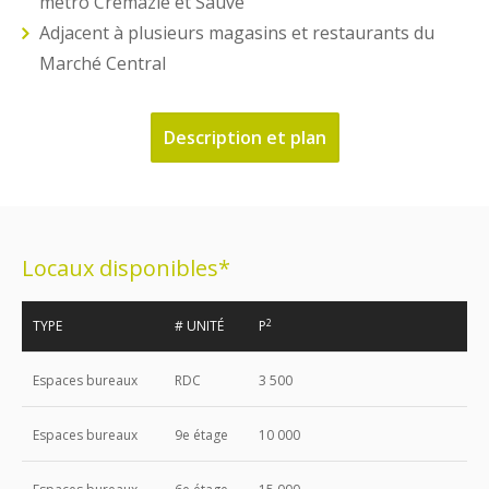
métro Crémazie et Sauvé
Adjacent à plusieurs magasins et restaurants du
Marché Central
Description et plan
Locaux disponibles*
2
TYPE
# UNITÉ
P
Espaces bureaux
RDC
3 500
Espaces bureaux
9e étage
10 000