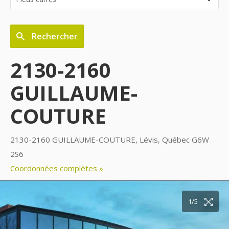
Rechercher
2130-2160
GUILLAUME-
COUTURE
2130-2160 GUILLAUME-COUTURE, Lévis, Québec G6W
2S6
Coordonnées complètes »
1/5
2/5
3/5
4/5
5/5