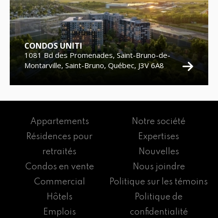
CONDOS UNITI
1081 Bd des Promenades, Saint-Bruno-de-
Montarville, Saint-Bruno, Québec, J3V 6A8
Appartements
Notre société
Résidences pour
Expertises
retraités
Nouvelles
Condos en vente
Nous joindre
Commercial
Politique sur les témoins
Hôtels
Politique de
Emplois
confidentialité