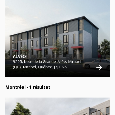
ALVÉO
9225, boul. de la Grande-Allée, Mirabel
(QC), Mirabel, Québec, J7J 0N6
Montréal -
1
résultat