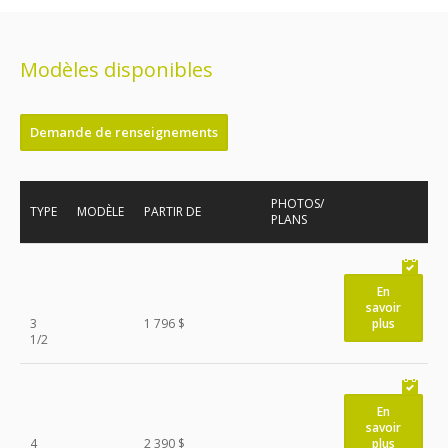
Modèles disponibles
Demande de renseignements
PHOTOS/
TYPE
MODÈLE
PARTIR DE
PLANS
En
savoir
3
1 796 $
plus
1/2
En
savoir
4
2 390 $
plus