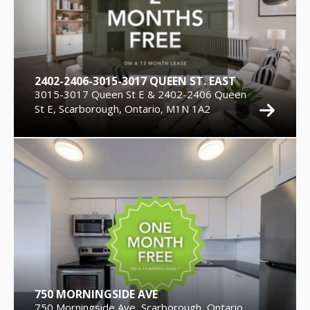
2402-2406-3015-3017 QUEEN ST. EAST
3015-3017 Queen St E & 2402-2406 Queen
St E, Scarborough, Ontario, M1N 1A2
750 MORNINGSIDE AVE
750 Morningside Ave, Scarborough, Ontario,