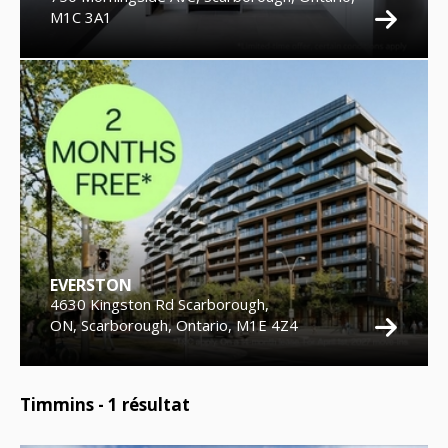
M1C 3A1
EVERSTON
4630 Kingston Rd Scarborough,
ON, Scarborough, Ontario, M1E 4Z4
Timmins -
1
résultat