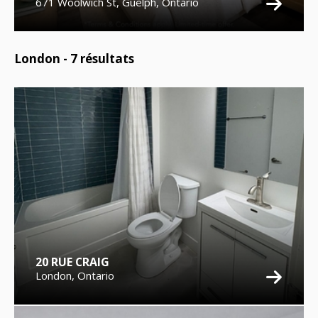
671 Woolwich St, Guelph, Ontario
London -
7
résultats
20 RUE CRAIG
London, Ontario