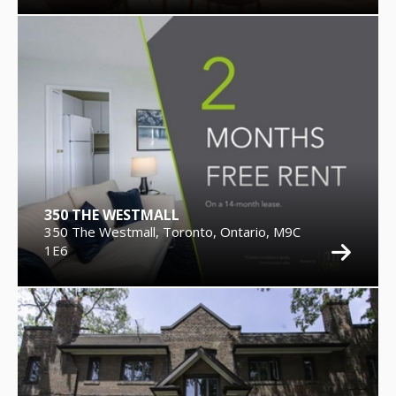
350 THE WESTMALL
350 The Westmall, Toronto, Ontario, M9C
1E6