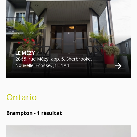
LE MÉZY
2865, rue Mézy, app. 5, Sherbrooke,
Nouvelle-Écosse, J1L 1A4
Ontario
Brampton -
1
résultat