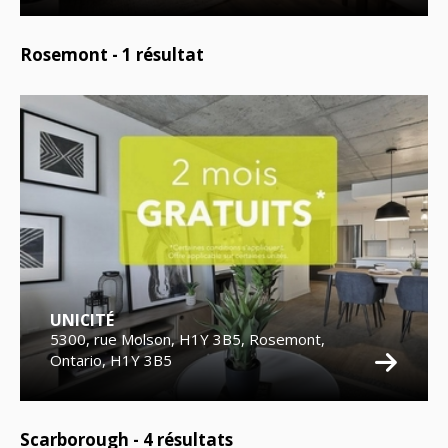
Rosemont -
1
résultat
UNICITÉ
5300, rue Molson, H1Y 3B5, Rosemont,
Ontario, H1Y 3B5
Scarborough -
4
résultats