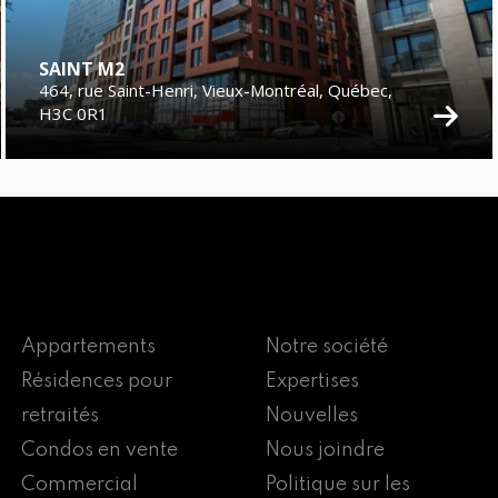
SAINT M2
464, rue Saint-Henri, Vieux-Montréal, Québec,
H3C 0R1
Appartements
Notre société
Résidences pour
Expertises
retraités
Nouvelles
Condos en vente
Nous joindre
Commercial
Politique sur les