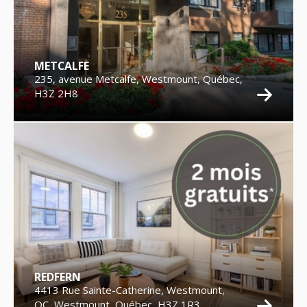
METCALFE
235, avenue Metcalfe, Westmount, Québec,
H3Z 2H8
REDFERN
4413 Rue Sainte-Catherine, Westmount,
QC, Westmount, Québec, H3Z 1R3