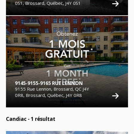
0S1, Brossard, Québec, J4Y 0S1
9145-9155-9165 RUE LENNON
9155 Rue Lennon, Brossard, QC J4Y
0R8, Brossard, Québec, J4Y 0R8
Candiac -
1
résultat