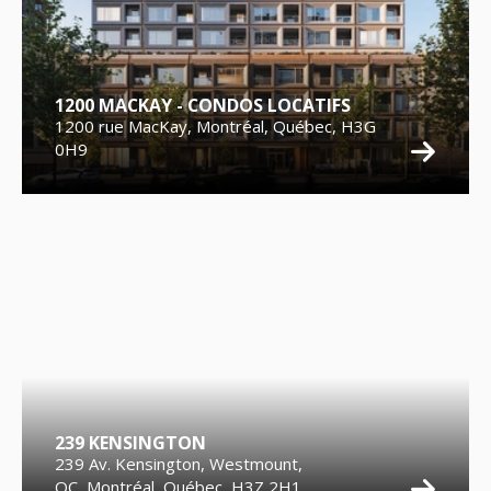
1200 MACKAY - CONDOS LOCATIFS
1200 rue MacKay, Montréal, Québec, H3G
0H9
239 KENSINGTON
239 Av. Kensington, Westmount,
QC, Montréal, Québec, H3Z 2H1