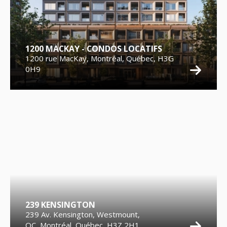
1200 MACKAY - CONDOS LOCATIFS
1200 rue MacKay, Montréal, Québec, H3G
0H9
239 KENSINGTON
239 Av. Kensington, Westmount,
QC, Montréal, Québec, H3Z 2H1