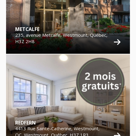
METCALFE
235, avenue Metcalfe, Westmount, Québec,
H3Z 2H8
REDFERN
4413 Rue Sainte-Catherine, Westmount,
QC, Westmount, Québec, H3Z 1R3