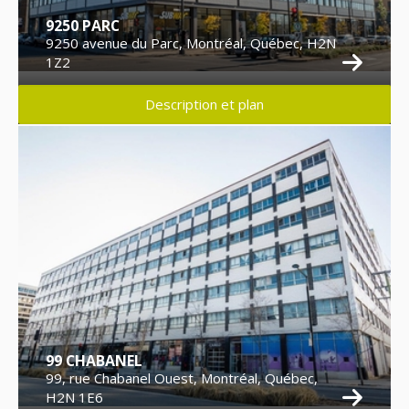
9250 PARC
9250 avenue du Parc, Montréal, Québec, H2N
1Z2
Description et plan
99 CHABANEL
99, rue Chabanel Ouest, Montréal, Québec,
H2N 1E6