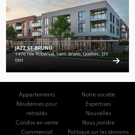
JAZZ ST-BRUNO
1470 rue Roberval, Saint-Bruno, Québec, J3V
0N1
Appartements
Notre société
Résidences pour
Expertises
retraités
Nouvelles
Condos en vente
Nous joindre
Commercial
Politique sur les témoins