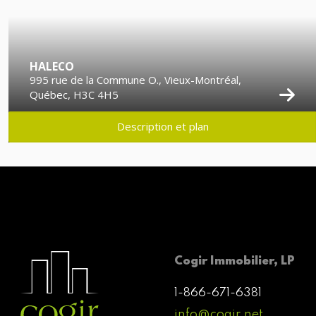
HALECO
995 rue de la Commune O., Vieux-Montréal,
Québec, H3C 4H5
Description et plan
Cogir Immobilier, LP
1-866-671-6381
info@cogir.net