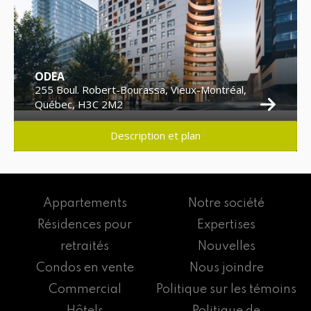
ODEA
255 Boul. Robert-Bourassa, Vieux-Montréal,
Québec, H3C 2M2
Description et plan
Appartements
Notre société
Résidences pour
Expertises
retraités
Nouvelles
Condos en vente
Nous joindre
Commercial
Politique sur les témoins
Hôtels
Politique de