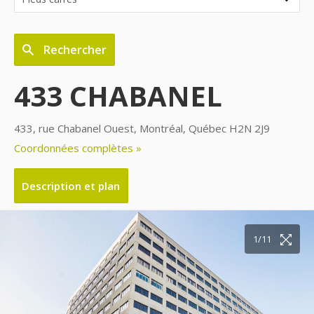
Rechercher
433 CHABANEL
433, rue Chabanel Ouest, Montréal, Québec H2N 2J9
Coordonnées complètes »
Description et plan
10/11
11/11
1/11
2/11
3/11
4/11
5/11
6/11
7/11
8/11
9/11