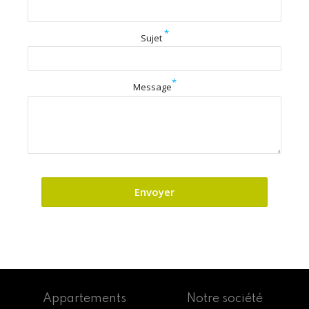
*
Sujet
*
Message
Appartements
Notre société