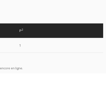
2
P
1
encore en ligne.