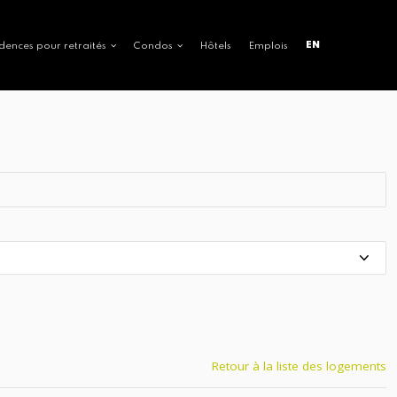
EN
dences pour retraités
Condos
Hôtels
Emplois
Retour à la liste des logements