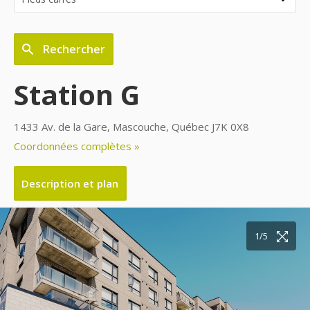
Rechercher
Station G
1433 Av. de la Gare, Mascouche, Québec J7K 0X8
Coordonnées complètes »
Description et plan
1/5
2/5
3/5
4/5
5/5